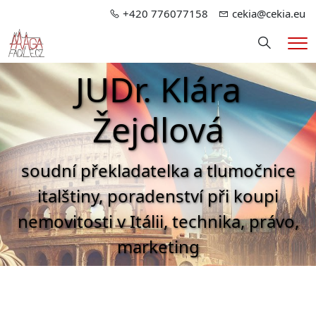
+420 776077158
cekia@cekia.eu
Hledání
Me
JUDr. Klára
Žejdlová
soudní překladatelka a tlumočnice
italštiny, poradenství při koupi
nemovitosti v Itálii, technika, právo,
marketing