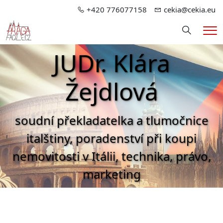
+420 776077158
cekia@cekia.eu
Hledání
Me
JUDr. Klára
Žejdlová
soudní překladatelka a tlumočnice
italštiny, poradenství při koupi
nemovitosti v Itálii, technika, právo,
marketing