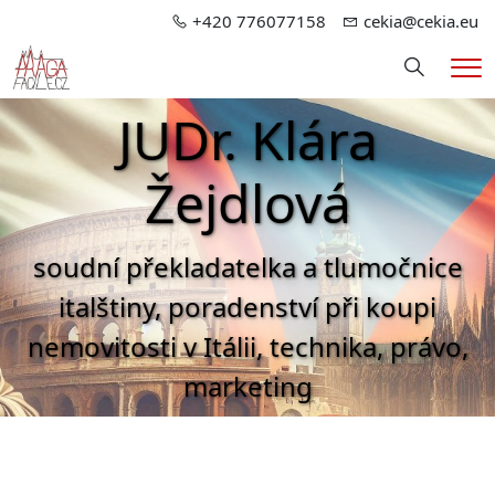
+420 776077158
cekia@cekia.eu
Hledání
Me
JUDr. Klára
Žejdlová
soudní překladatelka a tlumočnice
italštiny, poradenství při koupi
nemovitosti v Itálii, technika, právo,
marketing