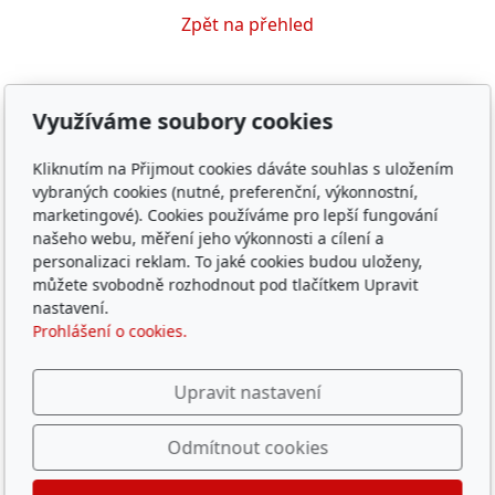
Zpět na přehled
Využíváme soubory cookies
Kliknutím na Přijmout cookies dáváte souhlas s uložením
vybraných cookies (nutné, preferenční, výkonnostní,
marketingové). Cookies používáme pro lepší fungování
Adresa
našeho webu, měření jeho výkonnosti a cílení a
personalizaci reklam. To jaké cookies budou uloženy,
JUDr. Klára Žejdlová
můžete svobodně rozhodnout pod tlačítkem Upravit
Vlkov nad Lesy 14
nastavení.
Prohlášení o cookies.
Kontakt
Upravit nastavení
cekia@cekia.eu
+420 776077158
Odmítnout cookies
© 2026
JUDr. Klára Žejdlová