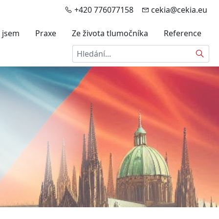
+420 776077158
cekia@cekia.eu
 jsem
Praxe
Ze života tlumočníka
Reference
Hledat