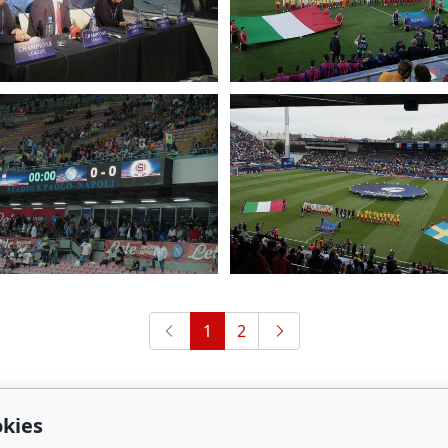
1
2
kies