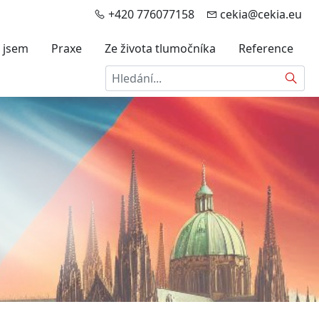
+420 776077158
cekia@cekia.eu
 jsem
Praxe
Ze života tlumočníka
Reference
Hledat